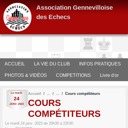
Panneau de gestion des cookies
Association Gennevilloise
des Echecs
ACCUEIL
LA VIE DU CLUB
INFOS PRATIQUES
PHOTOS & VIDÉOS
COMPETITIONS
Livre d'or
Le
mardi
Accueil
Cours compétiteurs
24
COURS
JANV.
2023
COMPÉTITEURS
Le
mardi
24
janv.
2023
de 20h30 à 22h30