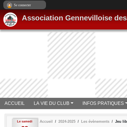
Panneau de gestion des cookies
Se connecter
Association Gennevilloise de
ACCUEIL
LA VIE DU CLUB
INFOS PRATIQUES
Accueil
2024-2025
Les évènements
Jeu lib
Le
samedi